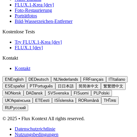
FLUX.1-Krea [dev]
Foto-Restaurierung
Porträtfotos
Bild-Wasserzeichen-Entferner
Kostenlose Tests
Try FLUX.1-Krea [dev]
FLUX.1 [dev]
Kontakt
Kontakt
EN
English
DE
Deutsch
NL
Nederlands
FR
Français
IT
Italiano
ES
Español
PT
Português
日
日本語
简
简体中文
繁
繁體中文
NO
Norsk
DA
Dansk
SV
Svenska
FI
Suomi
PL
Polski
UK
Українська
ET
Eesti
IS
Íslenska
RO
Română
TH
ไทย
RU
Русский
© 2025 • Flux Kontext All rights reserved.
Datenschutzrichtlinie
Nutzungsbedingungen