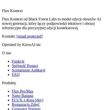
Flux Kontext
Flux Kontext od Black Forest Labs to model edycji obrazów AI
nowej generacji, który łączy podpowiedzi tekstowe i obrazy
referencyjne dla precyzyjnej edycji kontekstowej.
Kontakt
:
[email protected]
Operated by KirooAI inc
O nas
Funkcje
Spójność Postaci
Scenariusze Aplikacji
FAQ
Produkty
Flux Pro/Max
Nano Banana
FLUX.1-Krea [dev]
Restauracja Zdjęć
Generator Portretu