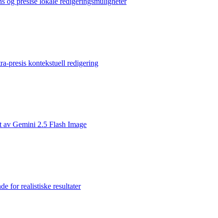
s og presise lokale redigeringsmuligheter
ra-presis kontekstuell redigering
et av Gemini 2.5 Flash Image
 for realistiske resultater