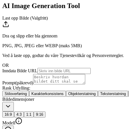
AI Image Generation Tool
Last opp Bilde (Valgfritt)
Dra og slipp eller
bla gjennom
PNG, JPG, JPEG eller WEBP (maks 5MB)
Ved å laste opp, godtar du våre Tjenestevilkår og Personvernregler.
OR
Inndata Bilde URL
Prompt
(påkrevd)
Rask Utfylling:
Stiloverføring
Karakterkonsistens
Objekterstatning
Teksterstatning
Bildedimensjoner
16:9
4:3
1:1
9:16
Modell