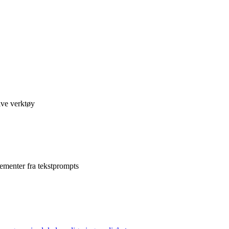
ive verktøy
lementer fra tekstprompts