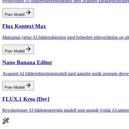
Profesjonell AI bilderedigeringsmodell med avansert karakterkonsisten
Prøv Modell
Flux Kontext Max
Maksimal ytelse AI bilderedigering med forbedret stiloverføring og ult
Prøv Modell
Nano Banana Editor
Avansert AI bilderedigeringsmodell med naturlig språk prompts drev
Prøv Modell
FLUX.1 Krea [Dev]
Revolusjonær AI bildegenerering modell som unngår typisk AI-utseende