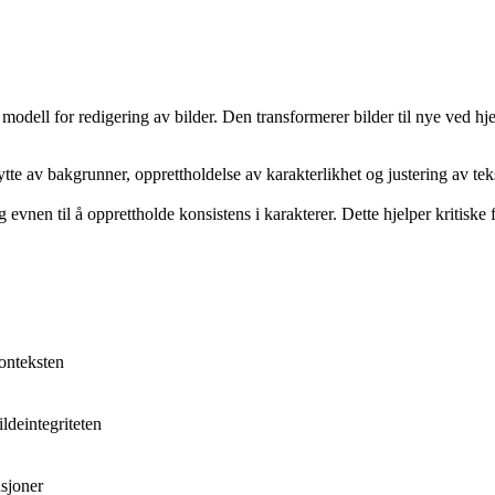
odell for redigering av bilder. Den transformerer bilder til nye ved hjel
bytte av bakgrunner, opprettholdelse av karakterlikhet og justering av te
nen til å opprettholde konsistens i karakterer. Dette hjelper kritiske f
konteksten
ldeintegriteten
asjoner