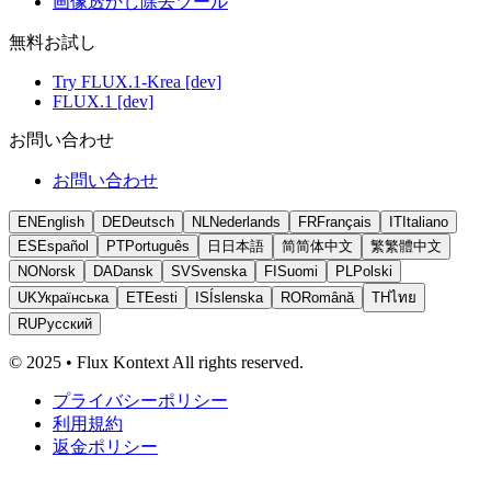
画像透かし除去ツール
無料お試し
Try FLUX.1-Krea [dev]
FLUX.1 [dev]
お問い合わせ
お問い合わせ
EN
English
DE
Deutsch
NL
Nederlands
FR
Français
IT
Italiano
ES
Español
PT
Português
日
日本語
简
简体中文
繁
繁體中文
NO
Norsk
DA
Dansk
SV
Svenska
FI
Suomi
PL
Polski
UK
Українська
ET
Eesti
IS
Íslenska
RO
Română
TH
ไทย
RU
Русский
© 2025 • Flux Kontext All rights reserved.
プライバシーポリシー
利用規約
返金ポリシー