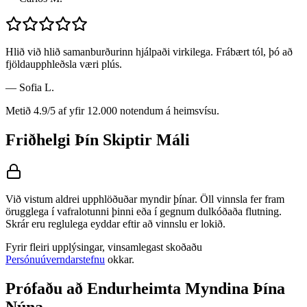
Hlið við hlið samanburðurinn hjálpaði virkilega. Frábært tól, þó að
fjöldaupphleðsla væri plús.
—
Sofia L.
Metið 4.9/5 af yfir 12.000 notendum á heimsvísu.
Friðhelgi Þín Skiptir Máli
Við vistum aldrei upphlöðuðar myndir þínar. Öll vinnsla fer fram
örugglega í vafralotunni þinni eða í gegnum dulkóðaða flutning.
Skrár eru reglulega eyddar eftir að vinnslu er lokið.
Fyrir fleiri upplýsingar, vinsamlegast skoðaðu
Persónuúverndarstefnu
okkar.
Prófaðu að Endurheimta Myndina Þína
Núna