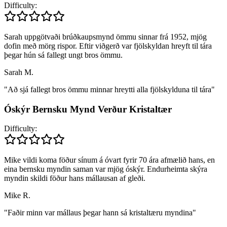
Difficulty:
Sarah uppgötvaði brúðkaupsmynd ömmu sinnar frá 1952, mjög
dofin með mörg rispor. Eftir viðgerð var fjölskyldan hreyft til tára
þegar hún sá fallegt ungt bros ömmu.
Sarah M.
"
Að sjá fallegt bros ömmu minnar hreytti alla fjölskylduna til tára
"
Óskýr Bernsku Mynd Verður Kristaltær
Difficulty:
Mike vildi koma föður sínum á óvart fyrir 70 ára afmælið hans, en
eina bernsku myndin saman var mjög óskýr. Endurheimta skýra
myndin skildi föður hans mállausan af gleði.
Mike R.
"
Faðir minn var mállaus þegar hann sá kristaltæru myndina
"