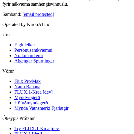
fyrir nákvæma samhengisvinnuslu.
Samband
:
[email protected]
Operated by KirooAI inc
Um
Eiginleikar
Persónusamkvæmni
Notkunardæmi
Algengar Spurningar
Vörur
Flux Pro/Max
Nano Banana
FLUX.1-Krea [dev]
Myndviðgerð
Höfuðmyndagerð
Mynda Vatnsmerki Fjarlægir
Ókeypis Prófanir
Try FLUX.1-Krea [dev]
FLUX.1 [dev]