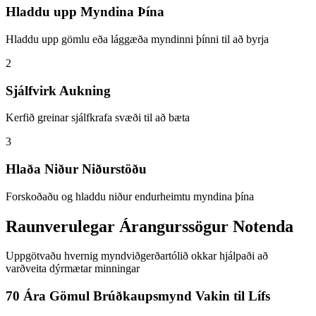
Hladdu upp Myndina Þína
Hladdu upp gömlu eða lággæða myndinni þínni til að byrja
2
Sjálfvirk Aukning
Kerfið greinar sjálfkrafa svæði til að bæta
3
Hlaða Niður Niðurstöðu
Forskoðaðu og hladdu niður endurheimtu myndina þína
Raunverulegar Árangurssögur Notenda
Uppgötvaðu hvernig myndviðgerðartólið okkar hjálpaði að
varðveita dýrmætar minningar
70 Ára Gömul Brúðkaupsmynd Vakin til Lífs