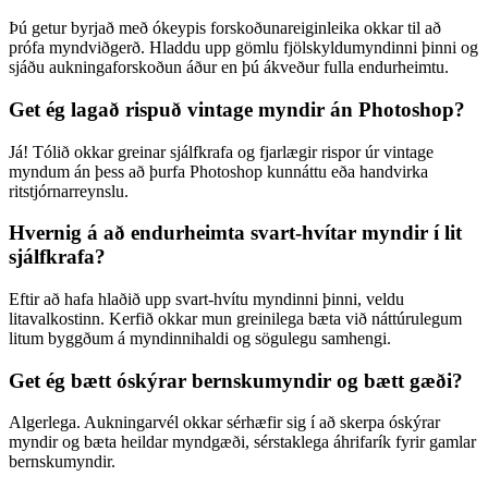
Þú getur byrjað með ókeypis forskoðunareiginleika okkar til að
prófa myndviðgerð. Hladdu upp gömlu fjölskyldumyndinni þinni og
sjáðu aukningaforskoðun áður en þú ákveður fulla endurheimtu.
Get ég lagað rispuð vintage myndir án Photoshop?
Já! Tólið okkar greinar sjálfkrafa og fjarlægir rispor úr vintage
myndum án þess að þurfa Photoshop kunnáttu eða handvirka
ritstjórnarreynslu.
Hvernig á að endurheimta svart-hvítar myndir í lit
sjálfkrafa?
Eftir að hafa hlaðið upp svart-hvítu myndinni þinni, veldu
litavalkostinn. Kerfið okkar mun greinilega bæta við náttúrulegum
litum byggðum á myndinnihaldi og sögulegu samhengi.
Get ég bætt óskýrar bernskumyndir og bætt gæði?
Algerlega. Aukningarvél okkar sérhæfir sig í að skerpa óskýrar
myndir og bæta heildar myndgæði, sérstaklega áhrifarík fyrir gamlar
bernskumyndir.