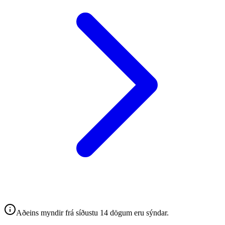
Aðeins myndir frá síðustu 14 dögum eru sýndar.