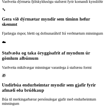
Varðveita dýrmæta fjölskyldusögu stafrænt fyrir komandi kynslóðir
🔧
Gera við dýrmætar myndir sem tíminn hefur
skemmt
Fjarlægja rispor, bletti og dofnunaráhrif frá verðmætum minningum
☁️
Stafvæða og taka öryggisafrit af myndum úr
gömlum albúmum
Varðveita mikilvægar minningar varanlega á stafrænu formi
🎁
Undirbúa endurheimtar myndir sem gjafir fyrir
afmæli eða brúðkaup
Búa til merkingarbærar persónulegar gjafir með endurheimtum
minningum