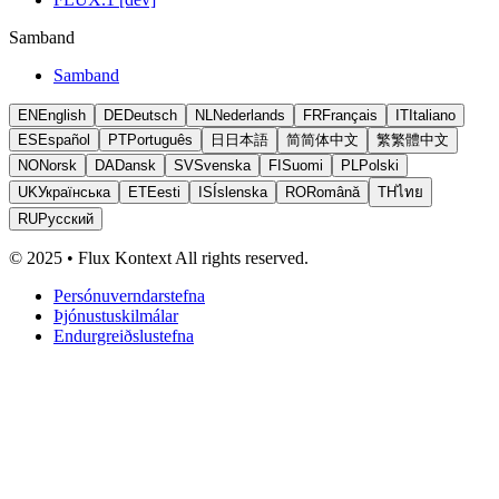
Samband
Samband
EN
English
DE
Deutsch
NL
Nederlands
FR
Français
IT
Italiano
ES
Español
PT
Português
日
日本語
简
简体中文
繁
繁體中文
NO
Norsk
DA
Dansk
SV
Svenska
FI
Suomi
PL
Polski
UK
Українська
ET
Eesti
IS
Íslenska
RO
Română
TH
ไทย
RU
Русский
© 2025 • Flux Kontext All rights reserved.
Persónuverndarstefna
Þjónustuskilmálar
Endurgreiðslustefna