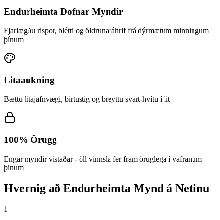
Endurheimta Dofnar Myndir
Fjarlægðu rispor, blétti og öldrunaráhrif frá dýrmætum minningum
þínum
Litaaukning
Bættu litajafnvægi, birtustig og breyttu svart-hvítu í lit
100% Örugg
Engar myndir vistaðar - öll vinnsla fer fram öruglega í vafranum
þínum
Hvernig að Endurheimta Mynd á Netinu
1