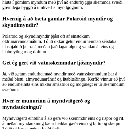
hluta í gömlum myndum með því að endurbyggja skemmda svæði
greinilega byggð á umhverfis myndgögnum.
Hvernig á að bæta gamlar Polaroid myndir og
skyndimyndir?
Polaroid og skyndimyndir þjást oft af einstökum
öldrunarvandamálum. Tólið okkar getur endurheimtað sérstaka
litaspjaldið þeirra á meðan það lagar algeng vandamál eins og
litabreytingar og dofnun.
Get ég gert við vatnsskemmdar ljósmyndir?
Já, við getum endurheimtað myndir með vatnsskemmdum þar á
meðal bletti, afmyndunaráhrif og litablæðingu. Kerfið vinnur að því
að endurheimta eins miklar smáatriði og mögulegt er úr skemmdum
svæðum.
Hver er munurinn á myndviðgerð og
myndaukningu?
Myndviðgerð einblínir á að gera við skemmdir eins og rispor og rif,
á meðan myndaukning bætir heildar gæði eins og birtu og skerpu.
Tólið okkar sameinar bæði ferlin.