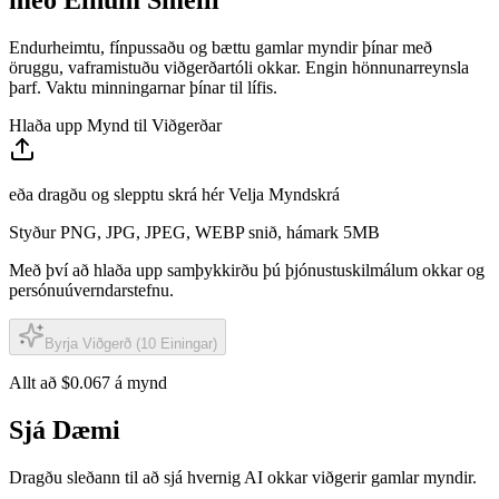
Endurheimtu, fínpussaðu og bættu gamlar myndir þínar með
öruggu, vaframistuðu viðgerðartóli okkar. Engin hönnunarreynsla
þarf. Vaktu minningarnar þínar til lífis.
Hlaða upp Mynd til Viðgerðar
eða dragðu og slepptu skrá hér
Velja Myndskrá
Styður PNG, JPG, JPEG, WEBP snið, hámark 5MB
Með því að hlaða upp samþykkirðu þú þjónustuskilmálum okkar og
persónuúverndarstefnu.
Byrja Viðgerð (10 Einingar)
Allt að $0.067 á mynd
Sjá Dæmi
Dragðu sleðann til að sjá hvernig AI okkar viðgerir gamlar myndir.