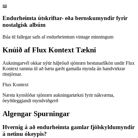
📖
Endurheimta útskriftar- eða bernskumyndir fyrir
nostalgísk albúm
Búa til fallegar safn af endurheimtum vintage minningum
Knúið af Flux Kontext Tækni
Aukningarvél okkar nýtir háþróuð sjónræn bestunarlíkön undir Flux
Kontext ramma til að bæta gæði gamalla mynda án handvirkrar
ritstjórnar.
Flux Kontext
Næstu kynslóðar sjónræn aukningartækni fyrir nákvæma,
óeyðileggjandi myndviðgerð
Algengar Spurningar
Hvernig á að endurheimta gamlar fjölskyldumyndir
á netinu ókeypis?