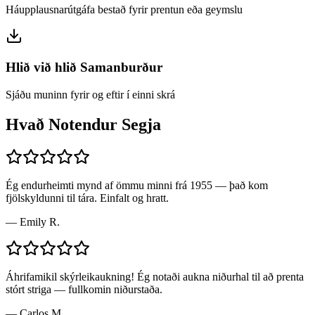
Háupplausnarútgáfa bestað fyrir prentun eða geymslu
Hlið við hlið Samanburður
Sjáðu muninn fyrir og eftir í einni skrá
Hvað Notendur Segja
Ég endurheimti mynd af ömmu minni frá 1955 — það kom
fjölskyldunni til tára. Einfalt og hratt.
—
Emily R.
Áhrifamikil skýrleikaukning! Ég notaði aukna niðurhal til að prenta
stórt striga — fullkomin niðurstaða.
—
Carlos M.