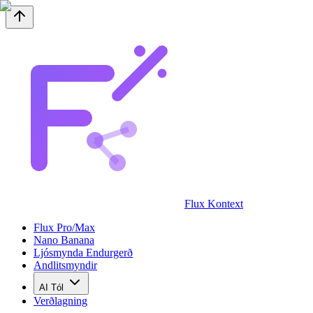
Flux Kontext
Flux Pro/Max
Nano Banana
Ljósmynda Endurgerð
Andlitsmyndir
AI Tól
Verðlagning