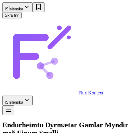
IS
Íslenska
Skrá Inn
Flux Kontext
IS
Íslenska
Endurheimtu Dýrmætar
Gamlar Myndir
með Einum Smelli