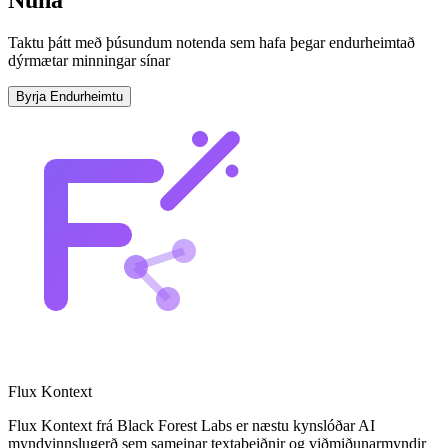
Taktu þátt með þúsundum notenda sem hafa þegar endurheimtað
dýrmætar minningar sínar
Byrja Endurheimtu
Flux Kontext
Flux Kontext frá Black Forest Labs er næstu kynslóðar AI
myndvinnslugerð sem sameinar textabeiðnir og viðmiðunarmyndir