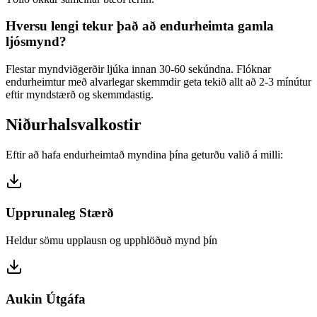
Hversu lengi tekur það að endurheimta gamla
ljósmynd?
Flestar myndviðgerðir ljúka innan 30-60 sekúndna. Flóknar
endurheimtur með alvarlegar skemmdir geta tekið allt að 2-3 mínútur
eftir myndstærð og skemmdastig.
Niðurhalsvalkostir
Eftir að hafa endurheimtað myndina þína geturðu valið á milli:
Upprunaleg Stærð
Heldur sömu upplausn og upphlöðuð mynd þín
Aukin Útgáfa