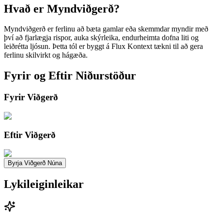
Hvað er Myndviðgerð?
Myndviðgerð er ferlinu að bæta gamlar eða skemmdar myndir með
því að fjarlægja rispor, auka skýrleika, endurheimta dofna liti og
leiðrétta ljósun. Þetta tól er byggt á Flux Kontext tækni til að gera
ferlinu skilvirkt og hágæða.
Fyrir og Eftir Niðurstöður
Fyrir Viðgerð
Eftir Viðgerð
Byrja Viðgerð Núna
Lykileiginleikar