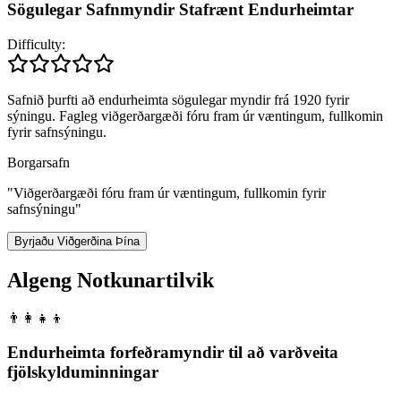
Sögulegar Safnmyndir Stafrænt Endurheimtar
Difficulty:
Safnið þurfti að endurheimta sögulegar myndir frá 1920 fyrir
sýningu. Fagleg viðgerðargæði fóru fram úr væntingum, fullkomin
fyrir safnsýningu.
Borgarsafn
"
Viðgerðargæði fóru fram úr væntingum, fullkomin fyrir
safnsýningu
"
Byrjaðu Viðgerðina Þína
Algeng Notkunartilvik
👨‍👩‍👧‍👦
Endurheimta forfeðramyndir til að varðveita
fjölskylduminningar