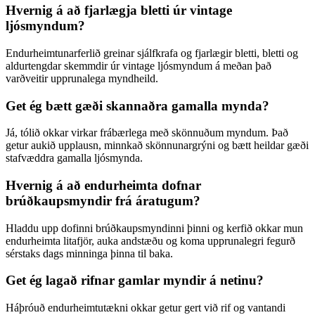
Hvernig á að fjarlægja bletti úr vintage
ljósmyndum?
Endurheimtunarferlið greinar sjálfkrafa og fjarlægir bletti, bletti og
aldurtengdar skemmdir úr vintage ljósmyndum á meðan það
varðveitir upprunalega myndheild.
Get ég bætt gæði skannaðra gamalla mynda?
Já, tólið okkar virkar frábærlega með skönnuðum myndum. Það
getur aukið upplausn, minnkað skönnunargrýni og bætt heildar gæði
stafvæddra gamalla ljósmynda.
Hvernig á að endurheimta dofnar
brúðkaupsmyndir frá áratugum?
Hladdu upp dofinni brúðkaupsmyndinni þinni og kerfið okkar mun
endurheimta litafjör, auka andstæðu og koma upprunalegri fegurð
sérstaks dags minninga þinna til baka.
Get ég lagað rifnar gamlar myndir á netinu?
Háþróuð endurheimtutækni okkar getur gert við rif og vantandi