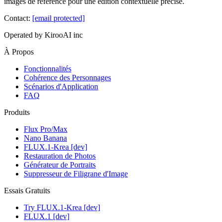
images de référence pour une édition contextuelle précise.
Contact
:
[email protected]
Operated by KirooAI inc
À Propos
Fonctionnalités
Cohérence des Personnages
Scénarios d'Application
FAQ
Produits
Flux Pro/Max
Nano Banana
FLUX.1-Krea [dev]
Restauration de Photos
Générateur de Portraits
Suppresseur de Filigrane d'Image
Essais Gratuits
Try FLUX.1-Krea [dev]
FLUX.1 [dev]