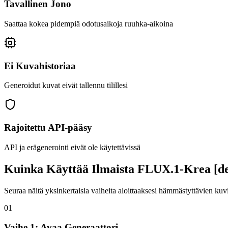
Tavallinen Jono
Saattaa kokea pidempiä odotusaikoja ruuhka-aikoina
Ei Kuvahistoriaa
Generoidut kuvat eivät tallennu tilillesi
Rajoitettu API-pääsy
API ja erägenerointi eivät ole käytettävissä
Kuinka Käyttää Ilmaista FLUX.1-Krea [d
Seuraa näitä yksinkertaisia vaiheita aloittaaksesi hämmästyttävien ku
01
Vaihe 1: Avaa Generaattori