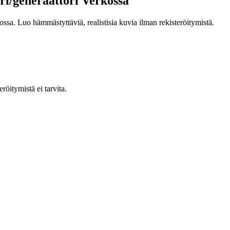
i/generaattori Verkossa
a. Luo hämmästyttäviä, realistisia kuvia ilman rekisteröitymistä.
röitymistä ei tarvita.