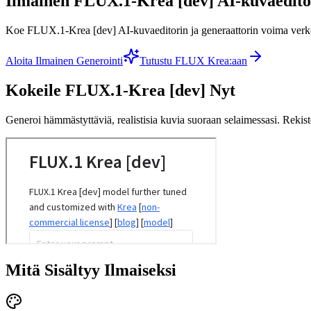
Ilmainen FLUX.1-Krea [dev] AI-kuvaeditor
Koe FLUX.1-Krea [dev] AI-kuvaeditorin ja generaattorin voima verkoss
Aloita Ilmainen Generointi
Tutustu FLUX Krea:aan
Kokeile FLUX.1-Krea [dev] Nyt
Generoi hämmästyttäviä, realistisia kuvia suoraan selaimessasi. Rekiste
Mitä Sisältyy Ilmaiseksi