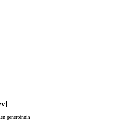
ev]
vien generoinnin