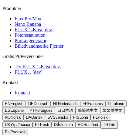
Produkter
Flux Pro/Max
Nano Banana
FLUX.1-Krea [dev]
Fotorestauration
Portrætgenerator
Billedvandmærke Fjerner
Gratis Prøveversioner
Try FLUX.1-Krea [dev]
FLUX.1 [dev]
Kontakt
Kontakt
EN
English
DE
Deutsch
NL
Nederlands
FR
Français
IT
Italiano
ES
Español
PT
Português
日
日本語
简
简体中文
繁
繁體中文
NO
Norsk
DA
Dansk
SV
Svenska
FI
Suomi
PL
Polski
UK
Українська
ET
Eesti
IS
Íslenska
RO
Română
TH
ไทย
RU
Русский